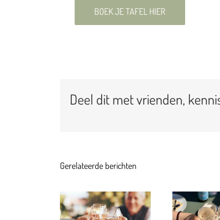
BOEK JE TAFEL HIER
Deel dit met vrienden, kennis
Gerelateerde berichten
SUMMER
STVAARDERS
B