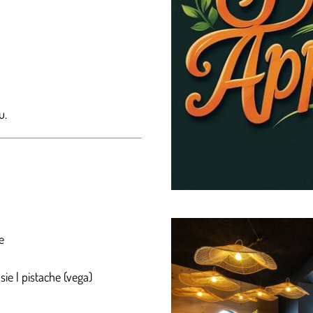
u.
e
sie | pistache (vega)