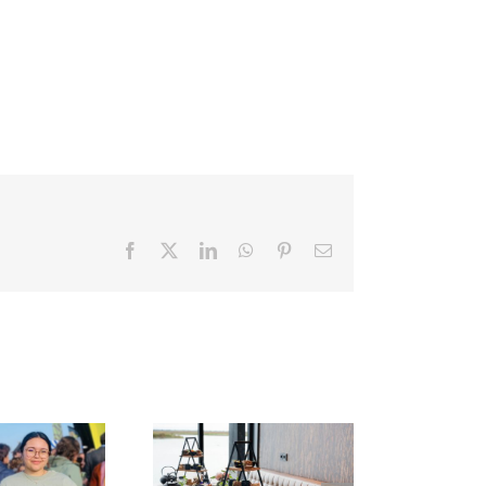
Facebook
X
LinkedIn
WhatsApp
Pinterest
E-
mail
VERRAS