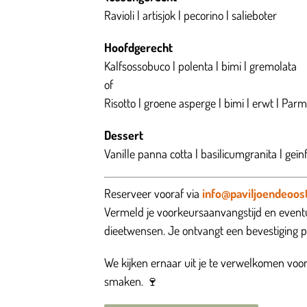
Ravioli | artisjok | pecorino | salieboter
Hoofdgerecht
Kalfsossobuco | polenta | bimi | gremolata
of
Risotto | groene asperge | bimi | erwt | Pa
Dessert
Vanille panna cotta | basilicumgranita | geï
Reserveer vooraf via
info@paviljoendeoost
Vermeld je voorkeursaanvangstijd en eventu
dieetwensen. Je ontvangt een bevestiging p
We kijken ernaar uit je te verwelkomen voor
smaken. 🍷