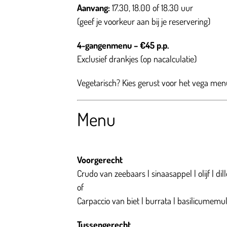
Aanvang:
17.30, 18.00 of 18.30 uur
(geef je voorkeur aan bij je reservering)
4-gangenmenu – €45 p.p.
Exclusief drankjes (op nacalculatie)
Vegetarisch? Kies gerust voor het vega men
Menu
Voorgerecht
Crudo van zeebaars | sinaasappel | olijf | dill
of
Carpaccio van biet | burrata | basilicumemul
Tussengerecht