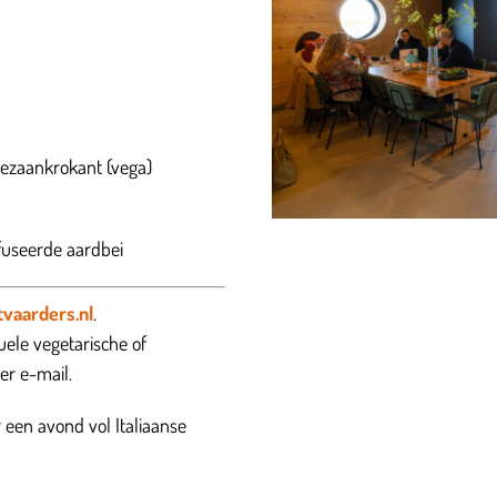
rmezaankrokant (vega)
nfuseerde aardbei
vaarders.nl
.
ele vegetarische of
er e-mail.
 een avond vol Italiaanse