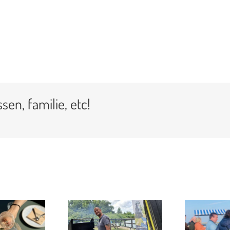
sen, familie, etc!
ARBECUE
WE’RE