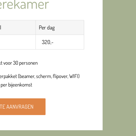
erekamer
l
Per dag
320,-
kt voor 30 personen
rpakket (beamer, scherm, flipover, WIFI)
 per bijeenkomst
TE AANVRAGEN