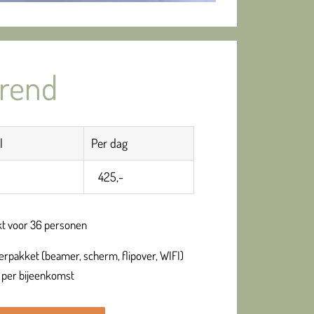
rend
l
Per dag
425,-
kt voor 36 personen
rpakket (beamer, scherm, flipover, WIFI)
 per bijeenkomst