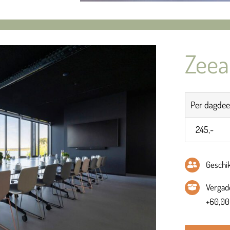
Zeea
Per dagdee
245,-
Geschi
Vergade
+60,00