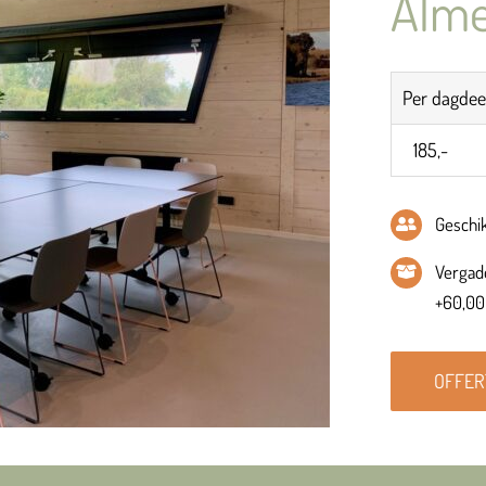
Alm
Per dagdee
185,-
Geschi
Vergade
+60,00
OFFER